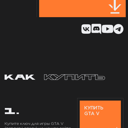
КАК
КУПИТЬ
КУПИТЬ
1.
GTA V
Купите ключ для игры GTA V