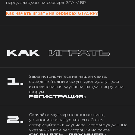
перед заходом на сервера GTA V RP.
Как начать играть на серверах GTA5RP?
Как
играть
Зарегистрируйтесь на нашем сайте,
1.
созданный вами аккаунт дает доступ для
использования лаунчера, входа в игру и на
форум.
РЕГИСТРАЦИЯ
Скачайте лаунчер по кнопке ниже,
2.
установите и запустите его. Затем
авторизуйтесь в лаунчере, используя данные
указанные при регистрации на сайте.